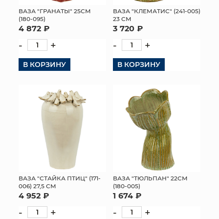
ВАЗА "КЛЕМАТИС" (241-005)
ВАЗА "ГРАНАТЫ" 25СМ
МЯГКИЕ ИГРУШКИ
23 СМ
(180-095)
3 720 ₽
4 872 ₽
КОРЗИНЫ
-
+
-
+
ЯЩИКИ
В КОРЗИНУ
В КОРЗИНУ
СУНДУКИ
ИСКУССТВЕННЫЕ ЦВЕТЫ
ПАКЕТЫ И СУМКИ
ПОДАРОЧНЫЕ КАРТЫ
ТОРГОВЫЙ ЦЕНТР
ВАЗА "ТЮЛЬПАН" 22СМ
ВАЗА "СТАЙКА ПТИЦ" (171-
(180-005)
006) 27,5 СМ
ОПТОВЫМ КЛИЕНТАМ
1 674 ₽
4 952 ₽
-
+
-
+
ДОСТАВКА И ОПЛАТА