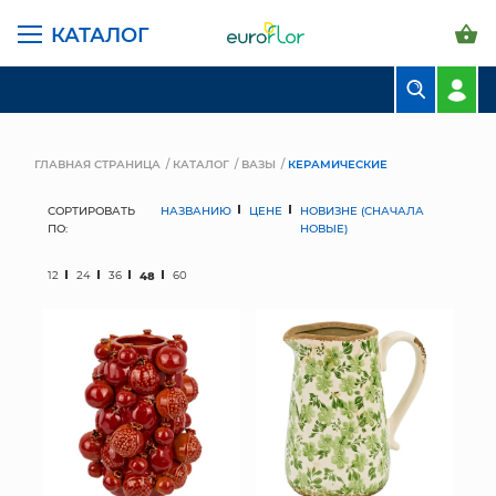
КАТАЛОГ
БУКЕТЫ
КОМПОЗИЦИИ
ГЛАВНАЯ СТРАНИЦА
КАТАЛОГ
ВАЗЫ
КЕРАМИЧЕСКИЕ
ЦВЕТЫ В ПАЧКАХ
СОРТИРОВАТЬ
НАЗВАНИЮ
ЦЕНЕ
НОВИЗНЕ (СНАЧАЛА
ПО:
НОВЫЕ)
СВАДЕБНАЯ ФЛОРИСТИКА
12
24
36
48
60
КОМНАТНЫЕ РАСТЕНИЯ
ГОРШКИ И КАШПО
ГРУНТЫ И УДОБРЕНИЯ
ПРЕДМЕТЫ ИНТЕРЬЕРА
ВАЗЫ