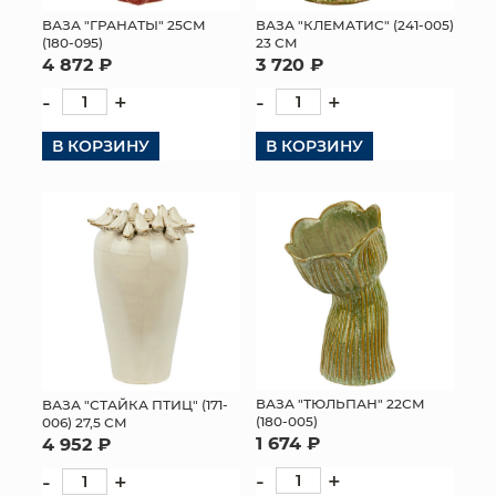
ВАЗА "КЛЕМАТИС" (241-005)
ВАЗА "ГРАНАТЫ" 25СМ
МЯГКИЕ ИГРУШКИ
23 СМ
(180-095)
3 720 ₽
4 872 ₽
КОРЗИНЫ
-
+
-
+
ЯЩИКИ
В КОРЗИНУ
В КОРЗИНУ
СУНДУКИ
ИСКУССТВЕННЫЕ ЦВЕТЫ
ПАКЕТЫ И СУМКИ
ПОДАРОЧНЫЕ КАРТЫ
ТОРГОВЫЙ ЦЕНТР
ВАЗА "ТЮЛЬПАН" 22СМ
ВАЗА "СТАЙКА ПТИЦ" (171-
(180-005)
006) 27,5 СМ
ОПТОВЫМ КЛИЕНТАМ
1 674 ₽
4 952 ₽
-
+
-
+
ДОСТАВКА И ОПЛАТА