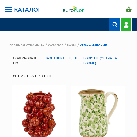
КАТАЛОГ
БУКЕТЫ
КОМПОЗИЦИИ
ГЛАВНАЯ СТРАНИЦА
КАТАЛОГ
ВАЗЫ
КЕРАМИЧЕСКИЕ
ЦВЕТЫ В ПАЧКАХ
СОРТИРОВАТЬ
НАЗВАНИЮ
ЦЕНЕ
НОВИЗНЕ (СНАЧАЛА
ПО:
НОВЫЕ)
СВАДЕБНАЯ ФЛОРИСТИКА
12
24
36
48
60
КОМНАТНЫЕ РАСТЕНИЯ
ГОРШКИ И КАШПО
ГРУНТЫ И УДОБРЕНИЯ
ПРЕДМЕТЫ ИНТЕРЬЕРА
ВАЗЫ