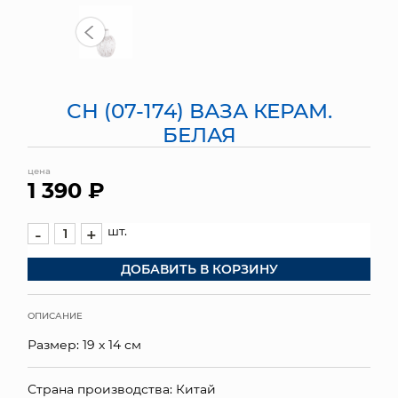
МЯГКИЕ ИГРУШКИ
КОРЗИНЫ
СН (07-174) ВАЗА КЕРАМ.
ЯЩИКИ
БЕЛАЯ
СУНДУКИ
цена
1 390 ₽
ИСКУССТВЕННЫЕ ЦВЕТЫ
ПАКЕТЫ И СУМКИ
шт.
-
+
ДОБАВИТЬ В КОРЗИНУ
ПОДАРОЧНЫЕ КАРТЫ
ТОРГОВЫЙ ЦЕНТР
ОПИСАНИЕ
Размер: 19 х 14 см
ОПТОВЫМ КЛИЕНТАМ
ДОСТАВКА И ОПЛАТА
Страна производства: Китай