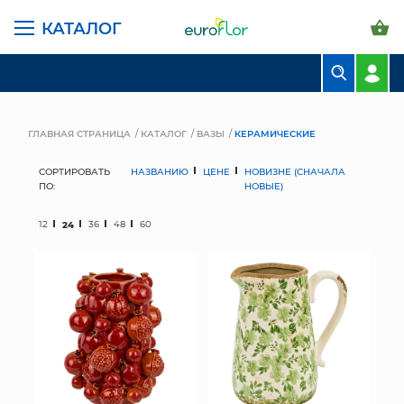
КАТАЛОГ
БУКЕТЫ
КОМПОЗИЦИИ
ГЛАВНАЯ СТРАНИЦА
КАТАЛОГ
ВАЗЫ
КЕРАМИЧЕСКИЕ
ЦВЕТЫ В ПАЧКАХ
СОРТИРОВАТЬ
НАЗВАНИЮ
ЦЕНЕ
НОВИЗНЕ (СНАЧАЛА
ПО:
НОВЫЕ)
СВАДЕБНАЯ ФЛОРИСТИКА
12
24
36
48
60
КОМНАТНЫЕ РАСТЕНИЯ
ГОРШКИ И КАШПО
ГРУНТЫ И УДОБРЕНИЯ
ПРЕДМЕТЫ ИНТЕРЬЕРА
ВАЗЫ