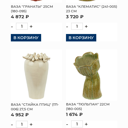
ВАЗА "КЛЕМАТИС" (241-005)
ВАЗА "ГРАНАТЫ" 25СМ
МЯГКИЕ ИГРУШКИ
23 СМ
(180-095)
3 720 ₽
4 872 ₽
КОРЗИНЫ
-
+
-
+
ЯЩИКИ
В КОРЗИНУ
В КОРЗИНУ
СУНДУКИ
ИСКУССТВЕННЫЕ ЦВЕТЫ
ПАКЕТЫ И СУМКИ
ПОДАРОЧНЫЕ КАРТЫ
ТОРГОВЫЙ ЦЕНТР
ВАЗА "ТЮЛЬПАН" 22СМ
ВАЗА "СТАЙКА ПТИЦ" (171-
(180-005)
006) 27,5 СМ
ОПТОВЫМ КЛИЕНТАМ
1 674 ₽
4 952 ₽
-
+
-
+
ДОСТАВКА И ОПЛАТА