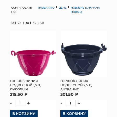
СОРТИРОВАТЬ
НАЗВАНИЮ
ЦЕНЕ
НОВИЗНЕ (СНАЧАЛА
МЯГКИЕ ИГРУШКИ
ПО:
НОВЫЕ)
КОРЗИНЫ
12
24
36
48
60
ЯЩИКИ
СУНДУКИ
ИСКУССТВЕННЫЕ ЦВЕТЫ
ПАКЕТЫ И СУМКИ
ПОДАРОЧНЫЕ КАРТЫ
ГОРШОК ЛИЛИЯ
ГОРШОК ЛИЛИЯ
ПОДВЕСНОЙ 1,5 Л,
ПОДВЕСНОЙ 2,5 Л,
ЛИЛОВЫЙ
АНТРАЦИТ
ТОРГОВЫЙ ЦЕНТР
215.50 ₽
301.50 ₽
ОПТОВЫМ КЛИЕНТАМ
-
+
-
+
В КОРЗИНУ
ДОСТАВКА И ОПЛАТА
В КОРЗИНУ