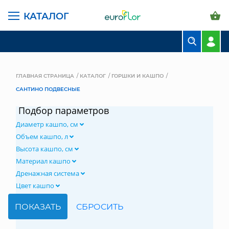
КАТАЛОГ
БУКЕТЫ
КОМПОЗИЦИИ
ГЛАВНАЯ СТРАНИЦА
КАТАЛОГ
ГОРШКИ И КАШПО
САНТИНО ПОДВЕСНЫЕ
ЦВЕТЫ В ПАЧКАХ
Подбор параметров
СВАДЕБНАЯ ФЛОРИСТИКА
Диаметр кашпо, см
КОМНАТНЫЕ РАСТЕНИЯ
Объем кашпо, л
Высота кашпо, см
ГОРШКИ И КАШПО
Материал кашпо
Дренажная система
ГРУНТЫ И УДОБРЕНИЯ
Цвет кашпо
ПРЕДМЕТЫ ИНТЕРЬЕРА
ВАЗЫ