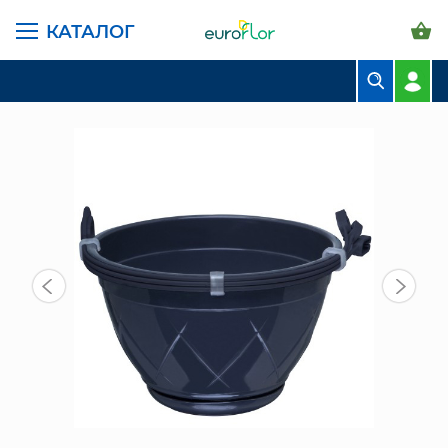
КАТАЛОГ
ГЛАВНАЯ СТРАНИЦА
КАТАЛОГ
ГОРШКИ И КАШПО
САНТИНО ПОДВЕСНЫЕ
ГОРШОК ЛИЛИЯ ПОДВЕСНОЙ 4 Л, АНТРАЦИТ
БУКЕТЫ
КОМПОЗИЦИИ
ЦВЕТЫ В ПАЧКАХ
СВАДЕБНАЯ ФЛОРИСТИКА
КОМНАТНЫЕ РАСТЕНИЯ
ГОРШКИ И КАШПО
ГРУНТЫ И УДОБРЕНИЯ
ПРЕДМЕТЫ ИНТЕРЬЕРА
ВАЗЫ