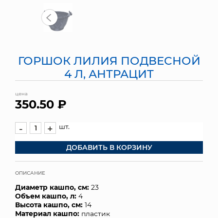
МЯГКИЕ ИГРУШКИ
КОРЗИНЫ
ГОРШОК ЛИЛИЯ ПОДВЕСНОЙ
ЯЩИКИ
4 Л, АНТРАЦИТ
СУНДУКИ
цена
350.50 ₽
ИСКУССТВЕННЫЕ ЦВЕТЫ
ПАКЕТЫ И СУМКИ
шт.
-
+
ДОБАВИТЬ В КОРЗИНУ
ПОДАРОЧНЫЕ КАРТЫ
ТОРГОВЫЙ ЦЕНТР
ОПИСАНИЕ
Диаметр кашпо, см:
23
ОПТОВЫМ КЛИЕНТАМ
Объем кашпо, л:
4
Высота кашпо, см:
14
ДОСТАВКА И ОПЛАТА
Материал кашпо:
пластик