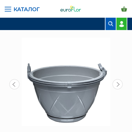
КАТАЛОГ
ГЛАВНАЯ СТРАНИЦА
КАТАЛОГ
ГОРШКИ И КАШПО
САНТИНО ПОДВЕСНЫЕ
ГОРШОК ЛИЛИЯ ПОДВЕСНОЙ 4 Л, СЕРЫЙ
БУКЕТЫ
КОМПОЗИЦИИ
ЦВЕТЫ В ПАЧКАХ
СВАДЕБНАЯ ФЛОРИСТИКА
КОМНАТНЫЕ РАСТЕНИЯ
ГОРШКИ И КАШПО
ГРУНТЫ И УДОБРЕНИЯ
ПРЕДМЕТЫ ИНТЕРЬЕРА
ВАЗЫ