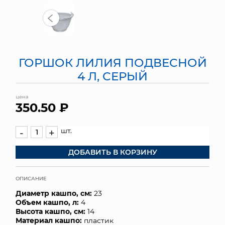
МЯГКИЕ ИГРУШКИ
КОРЗИНЫ
ГОРШОК ЛИЛИЯ ПОДВЕСНОЙ
ЯЩИКИ
4 Л, СЕРЫЙ
СУНДУКИ
цена
350.50 ₽
ИСКУССТВЕННЫЕ ЦВЕТЫ
ПАКЕТЫ И СУМКИ
шт.
-
+
ДОБАВИТЬ В КОРЗИНУ
ПОДАРОЧНЫЕ КАРТЫ
ТОРГОВЫЙ ЦЕНТР
ОПИСАНИЕ
Диаметр кашпо, см:
23
ОПТОВЫМ КЛИЕНТАМ
Объем кашпо, л:
4
Высота кашпо, см:
14
ДОСТАВКА И ОПЛАТА
Материал кашпо:
пластик