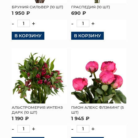
БРУНИЯ СИЛЬВЕР (10 ШТ)
ГРАСПЕДИЯ (10 ШТ)
МЯГКИЕ ИГРУШКИ
1 950 ₽
690 ₽
-
+
-
+
КОРЗИНЫ
В КОРЗИНУ
В КОРЗИНУ
ЯЩИКИ
СУНДУКИ
ИСКУССТВЕННЫЕ ЦВЕТЫ
ПАКЕТЫ И СУМКИ
ПОДАРОЧНЫЕ КАРТЫ
ТОРГОВЫЙ ЦЕНТР
АЛЬСТРОМЕРИЯ ИНТЕНЗ
ПИОН АЛЕКС ФЛЭМИНГ (5
ДАРК (10 ШТ)
ШТ)
1 190 ₽
1 945 ₽
ОПТОВЫМ КЛИЕНТАМ
-
+
-
+
ДОСТАВКА И ОПЛАТА