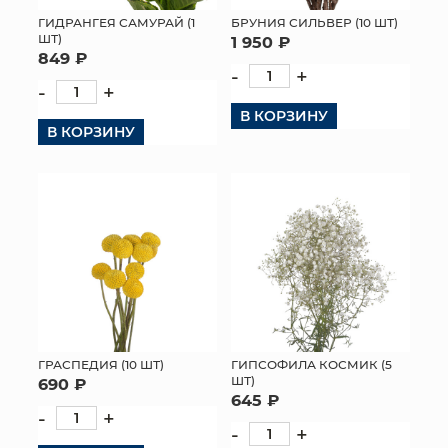
ГИДРАНГЕЯ САМУРАЙ (1
БРУНИЯ СИЛЬВЕР (10 ШТ)
МЯГКИЕ ИГРУШКИ
ШТ)
1 950 ₽
849 ₽
-
+
КОРЗИНЫ
-
+
В КОРЗИНУ
ЯЩИКИ
В КОРЗИНУ
СУНДУКИ
ИСКУССТВЕННЫЕ ЦВЕТЫ
ПАКЕТЫ И СУМКИ
ПОДАРОЧНЫЕ КАРТЫ
ТОРГОВЫЙ ЦЕНТР
ГРАСПЕДИЯ (10 ШТ)
ГИПСОФИЛА КОСМИК (5
ШТ)
690 ₽
ОПТОВЫМ КЛИЕНТАМ
645 ₽
-
+
-
+
ДОСТАВКА И ОПЛАТА