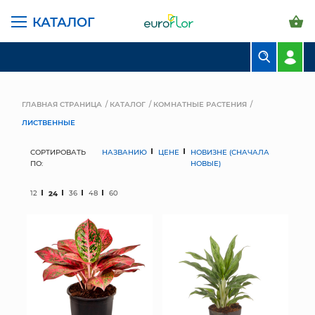
КАТАЛОГ
БУКЕТЫ
КОМПОЗИЦИИ
ГЛАВНАЯ СТРАНИЦА
КАТАЛОГ
КОМНАТНЫЕ РАСТЕНИЯ
ЛИСТВЕННЫЕ
ЦВЕТЫ В ПАЧКАХ
СОРТИРОВАТЬ
НАЗВАНИЮ
ЦЕНЕ
НОВИЗНЕ (СНАЧАЛА
СВАДЕБНАЯ ФЛОРИСТИКА
ПО:
НОВЫЕ)
КОМНАТНЫЕ РАСТЕНИЯ
12
24
36
48
60
ГОРШКИ И КАШПО
ГРУНТЫ И УДОБРЕНИЯ
ПРЕДМЕТЫ ИНТЕРЬЕРА
ВАЗЫ