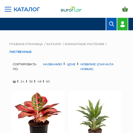
КАТАЛОГ
БУКЕТЫ
КОМПОЗИЦИИ
ГЛАВНАЯ СТРАНИЦА
КАТАЛОГ
КОМНАТНЫЕ РАСТЕНИЯ
ЛИСТВЕННЫЕ
ЦВЕТЫ В ПАЧКАХ
СОРТИРОВАТЬ
НАЗВАНИЮ
ЦЕНЕ
НОВИЗНЕ (СНАЧАЛА
СВАДЕБНАЯ ФЛОРИСТИКА
ПО:
НОВЫЕ)
КОМНАТНЫЕ РАСТЕНИЯ
12
24
36
48
60
ГОРШКИ И КАШПО
ГРУНТЫ И УДОБРЕНИЯ
ПРЕДМЕТЫ ИНТЕРЬЕРА
ВАЗЫ