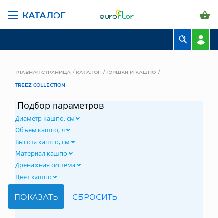
КАТАЛОГ
БУКЕТЫ
КОМПОЗИЦИИ
ГЛАВНАЯ СТРАНИЦА
КАТАЛОГ
ГОРШКИ И КАШПО
TREEZ COLLECTION
ЦВЕТЫ В ПАЧКАХ
Подбор параметров
СВАДЕБНАЯ ФЛОРИСТИКА
Диаметр кашпо, см
КОМНАТНЫЕ РАСТЕНИЯ
Объем кашпо, л
Высота кашпо, см
ГОРШКИ И КАШПО
Материал кашпо
Дренажная система
ГРУНТЫ И УДОБРЕНИЯ
Цвет кашпо
ПРЕДМЕТЫ ИНТЕРЬЕРА
ВАЗЫ