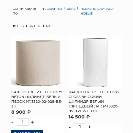
СОРТИРОВАТЬ
НАЗВАНИЮ
ЦЕНЕ
НОВИЗНЕ (СНАЧАЛА
МЯГКИЕ ИГРУШКИ
ПО:
НОВЫЕ)
КОРЗИНЫ
12
24
36
48
60
ЯЩИКИ
СУНДУКИ
ИСКУССТВЕННЫЕ ЦВЕТЫ
ПАКЕТЫ И СУМКИ
ПОДАРОЧНЫЕ КАРТЫ
КАШПО TREEZ EFFECTORY
КАШПО TREEZ EFFECTORY
BETON ЦИЛИНДР БЕЛЫЙ
GLOSS ВЫСОКИЙ
ПЕСОК (41.3320-02-028-BE-
ЦИЛИНДР БЕЛЫЙ
ТОРГОВЫЙ ЦЕНТР
31)
ГЛЯНЦЕВЫЙ ЛАК (41.3320-
05-039-WH-60)
8 900 ₽
ОПТОВЫМ КЛИЕНТАМ
14 500 ₽
-
+
-
+
ДОСТАВКА И ОПЛАТА