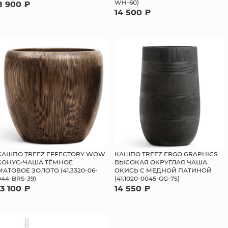
WH-60)
8 900 ₽
14 500 ₽
КАШПО TREEZ EFFECTORY WOW
КАШПО TREEZ ERGO GRAPHICS
КОНУС-ЧАША ТЁМНОЕ
ВЫСОКАЯ ОКРУГЛАЯ ЧАША
МАТОВОЕ ЗОЛОТО (41.3320-06-
ОКИСЬ С МЕДНОЙ ПАТИНОЙ
044-BRS-39)
(41.1020-0045-GG-75)
13 100 ₽
14 550 ₽