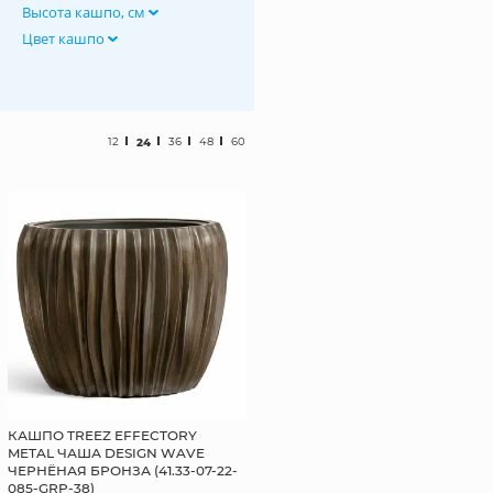
Высота кашпо, см
Цвет кашпо
12
24
36
48
60
КАШПО TREEZ EFFECTORY
METAL ЧАША DESIGN WAVE
ЧЕРНЁНАЯ БРОНЗА (41.33-07-22-
085-GRP-38)