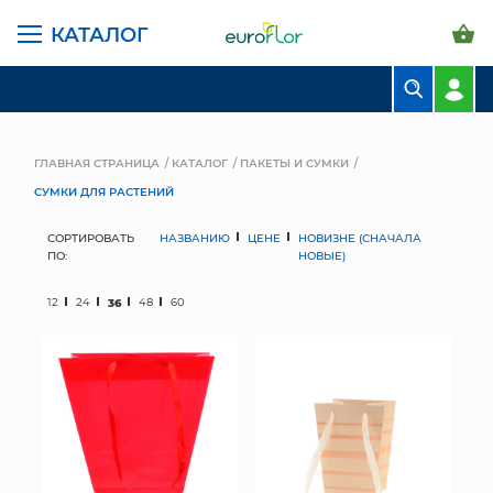
КАТАЛОГ
БУКЕТЫ
КОМПОЗИЦИИ
ГЛАВНАЯ СТРАНИЦА
КАТАЛОГ
ПАКЕТЫ И СУМКИ
СУМКИ ДЛЯ РАСТЕНИЙ
ЦВЕТЫ В ПАЧКАХ
СОРТИРОВАТЬ
НАЗВАНИЮ
ЦЕНЕ
НОВИЗНЕ (СНАЧАЛА
СВАДЕБНАЯ ФЛОРИСТИКА
ПО:
НОВЫЕ)
КОМНАТНЫЕ РАСТЕНИЯ
12
24
36
48
60
ГОРШКИ И КАШПО
ГРУНТЫ И УДОБРЕНИЯ
ПРЕДМЕТЫ ИНТЕРЬЕРА
ВАЗЫ