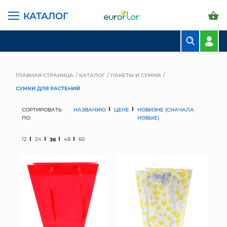
КАТАЛОГ
БУКЕТЫ
КОМПОЗИЦИИ
ГЛАВНАЯ СТРАНИЦА
КАТАЛОГ
ПАКЕТЫ И СУМКИ
СУМКИ ДЛЯ РАСТЕНИЙ
ЦВЕТЫ В ПАЧКАХ
СОРТИРОВАТЬ
НАЗВАНИЮ
ЦЕНЕ
НОВИЗНЕ (СНАЧАЛА
СВАДЕБНАЯ ФЛОРИСТИКА
ПО:
НОВЫЕ)
КОМНАТНЫЕ РАСТЕНИЯ
12
24
36
48
60
ГОРШКИ И КАШПО
ГРУНТЫ И УДОБРЕНИЯ
ПРЕДМЕТЫ ИНТЕРЬЕРА
ВАЗЫ