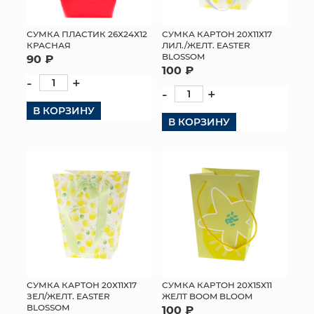
МЯГКИЕ ИГРУШКИ
СУМКА ПЛАСТИК 26Х24Х12
СУМКА КАРТОН 20Х11Х17
КРАСНАЯ
ЛИЛ./ЖЕЛТ. EASTER
КОРЗИНЫ
BLOSSOM
90 ₽
100 ₽
-
+
ЯЩИКИ
-
+
В КОРЗИНУ
СУНДУКИ
В КОРЗИНУ
ИСКУССТВЕННЫЕ ЦВЕТЫ
ПАКЕТЫ И СУМКИ
ПОДАРОЧНЫЕ КАРТЫ
ТОРГОВЫЙ ЦЕНТР
ОПТОВЫМ КЛИЕНТАМ
СУМКА КАРТОН 20Х11Х17
СУМКА КАРТОН 20Х15Х11
ЗЕЛ/ЖЕЛТ. EASTER
ЖЕЛТ BOOM BLOOM
ДОСТАВКА И ОПЛАТА
BLOSSOM
100 ₽