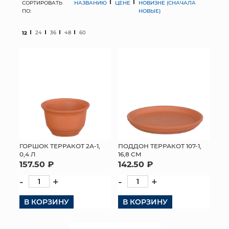
СОРТИРОВАТЬ
НАЗВАНИЮ
ЦЕНЕ
НОВИЗНЕ (СНАЧАЛА
ПО:
НОВЫЕ)
МЯГКИЕ ИГРУШКИ
12
24
36
48
60
КОРЗИНЫ
ЯЩИКИ
СУНДУКИ
ИСКУССТВЕННЫЕ ЦВЕТЫ
ПАКЕТЫ И СУМКИ
ГОРШОК ТЕРРАКОТ 2А-1,
ПОДДОН ТЕРРАКОТ 107-1,
0,4 Л
ПОДАРОЧНЫЕ КАРТЫ
16,8 СМ
157.50 ₽
142.50 ₽
ТОРГОВЫЙ ЦЕНТР
-
+
-
+
ОПТОВЫМ КЛИЕНТАМ
В КОРЗИНУ
В КОРЗИНУ
ДОСТАВКА И ОПЛАТА