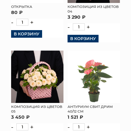
ОТКРЫТКА
КОМПОЗИЦИЯ ИЗ ЦВЕТОВ
МЯГКИЕ ИГРУШКИ
04
80 ₽
3 290 ₽
-
+
КОРЗИНЫ
-
+
В КОРЗИНУ
ЯЩИКИ
В КОРЗИНУ
СУНДУКИ
ИСКУССТВЕННЫЕ ЦВЕТЫ
ПАКЕТЫ И СУМКИ
ПОДАРОЧНЫЕ КАРТЫ
ТОРГОВЫЙ ЦЕНТР
КОМПОЗИЦИЯ ИЗ ЦВЕТОВ
АНТУРИУМ СВИТ ДРИМ
05
40/12 СМ
ОПТОВЫМ КЛИЕНТАМ
3 450 ₽
1 521 ₽
-
+
-
+
ДОСТАВКА И ОПЛАТА