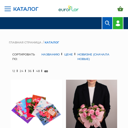
КАТАЛОГ
БУКЕТЫ
КОМПОЗИЦИИ
ГЛАВНАЯ СТРАНИЦА
КАТАЛОГ
ЦВЕТЫ В ПАЧКАХ
СОРТИРОВАТЬ
НАЗВАНИЮ
ЦЕНЕ
НОВИЗНЕ (СНАЧАЛА
ПО:
НОВЫЕ)
СВАДЕБНАЯ ФЛОРИСТИКА
12
24
36
48
60
КОМНАТНЫЕ РАСТЕНИЯ
ГОРШКИ И КАШПО
ГРУНТЫ И УДОБРЕНИЯ
ПРЕДМЕТЫ ИНТЕРЬЕРА
ВАЗЫ