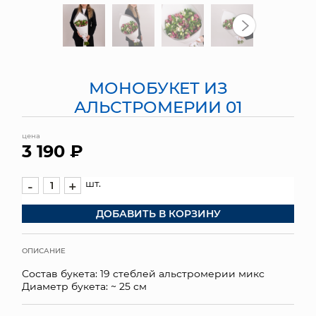
МЯГКИЕ ИГРУШКИ
КОРЗИНЫ
МОНОБУКЕТ ИЗ
ЯЩИКИ
АЛЬСТРОМЕРИИ 01
СУНДУКИ
цена
3 190 ₽
ИСКУССТВЕННЫЕ ЦВЕТЫ
ПАКЕТЫ И СУМКИ
шт.
-
+
ДОБАВИТЬ В КОРЗИНУ
ПОДАРОЧНЫЕ КАРТЫ
ТОРГОВЫЙ ЦЕНТР
ОПИСАНИЕ
Состав букета: 19 стеблей альстромерии микс
ОПТОВЫМ КЛИЕНТАМ
Диаметр букета: ~ 25 см
ДОСТАВКА И ОПЛАТА