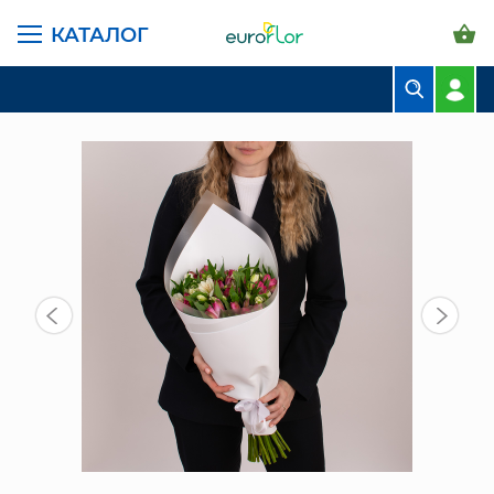
КАТАЛОГ
ГЛАВНАЯ СТРАНИЦА
КАТАЛОГ
БУКЕТЫ
МОНОБУКЕТ ИЗ АЛЬСТРОМЕРИИ 01
БУКЕТЫ
КОМПОЗИЦИИ
ЦВЕТЫ В ПАЧКАХ
СВАДЕБНАЯ ФЛОРИСТИКА
КОМНАТНЫЕ РАСТЕНИЯ
ГОРШКИ И КАШПО
ГРУНТЫ И УДОБРЕНИЯ
ПРЕДМЕТЫ ИНТЕРЬЕРА
ВАЗЫ