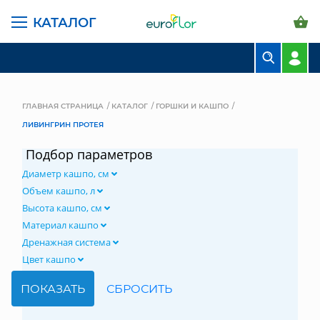
КАТАЛОГ
БУКЕТЫ
КОМПОЗИЦИИ
ГЛАВНАЯ СТРАНИЦА
КАТАЛОГ
ГОРШКИ И КАШПО
ЛИВИНГРИН ПРОТЕЯ
ЦВЕТЫ В ПАЧКАХ
Подбор параметров
СВАДЕБНАЯ ФЛОРИСТИКА
Диаметр кашпо, см
КОМНАТНЫЕ РАСТЕНИЯ
Объем кашпо, л
Высота кашпо, см
ГОРШКИ И КАШПО
Материал кашпо
Дренажная система
ГРУНТЫ И УДОБРЕНИЯ
Цвет кашпо
ПРЕДМЕТЫ ИНТЕРЬЕРА
ВАЗЫ