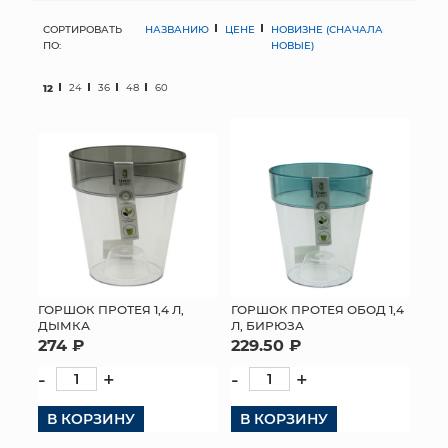
СОРТИРОВАТЬ
НАЗВАНИЮ
ЦЕНЕ
НОВИЗНЕ (СНАЧАЛА
МЯГКИЕ ИГРУШКИ
ПО:
НОВЫЕ)
КОРЗИНЫ
12
24
36
48
60
ЯЩИКИ
СУНДУКИ
ИСКУССТВЕННЫЕ ЦВЕТЫ
ПАКЕТЫ И СУМКИ
ПОДАРОЧНЫЕ КАРТЫ
ГОРШОК ПРОТЕЯ 1,4 Л,
ГОРШОК ПРОТЕЯ ОБОД 1,4
ДЫМКА
Л, БИРЮЗА
274 ₽
229.50 ₽
ТОРГОВЫЙ ЦЕНТР
-
+
-
+
ОПТОВЫМ КЛИЕНТАМ
В КОРЗИНУ
В КОРЗИНУ
ДОСТАВКА И ОПЛАТА