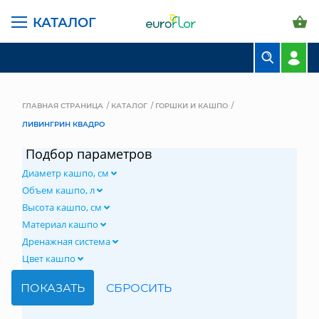
КАТАЛОГ
БУКЕТЫ
КОМПОЗИЦИИ
ГЛАВНАЯ СТРАНИЦА
КАТАЛОГ
ГОРШКИ И КАШПО
ЛИВИНГРИН КВАДРО
ЦВЕТЫ В ПАЧКАХ
Подбор параметров
СВАДЕБНАЯ ФЛОРИСТИКА
Диаметр кашпо, см
КОМНАТНЫЕ РАСТЕНИЯ
Объем кашпо, л
Высота кашпо, см
ГОРШКИ И КАШПО
Материал кашпо
Дренажная система
ГРУНТЫ И УДОБРЕНИЯ
Цвет кашпо
ПРЕДМЕТЫ ИНТЕРЬЕРА
ВАЗЫ