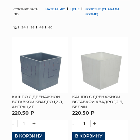
СОРТИРОВАТЬ
НАЗВАНИЮ
ЦЕНЕ
НОВИЗНЕ (СНАЧАЛА
МЯГКИЕ ИГРУШКИ
ПО:
НОВЫЕ)
КОРЗИНЫ
12
24
36
48
60
ЯЩИКИ
СУНДУКИ
ИСКУССТВЕННЫЕ ЦВЕТЫ
ПАКЕТЫ И СУМКИ
ПОДАРОЧНЫЕ КАРТЫ
КАШПО С ДРЕНАЖНОЙ
КАШПО С ДРЕНАЖНОЙ
ВСТАВКОЙ КВАДРО 1,2 Л,
ВСТАВКОЙ КВАДРО 1,2 Л,
АНТРАЦИТ
БЕЛЫЙ
ТОРГОВЫЙ ЦЕНТР
220.50 ₽
220.50 ₽
ОПТОВЫМ КЛИЕНТАМ
-
+
-
+
В КОРЗИНУ
ДОСТАВКА И ОПЛАТА
В КОРЗИНУ