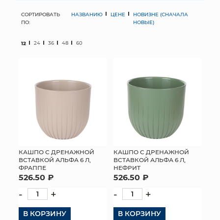
СОРТИРОВАТЬ
НАЗВАНИЮ
ЦЕНЕ
НОВИЗНЕ (СНАЧАЛА
МЯГКИЕ ИГРУШКИ
ПО:
НОВЫЕ)
КОРЗИНЫ
12
24
36
48
60
ЯЩИКИ
СУНДУКИ
ИСКУССТВЕННЫЕ ЦВЕТЫ
ПАКЕТЫ И СУМКИ
ПОДАРОЧНЫЕ КАРТЫ
КАШПО С ДРЕНАЖНОЙ
КАШПО С ДРЕНАЖНОЙ
ВСТАВКОЙ АЛЬФА 6 Л,
ВСТАВКОЙ АЛЬФА 6 Л,
ФРАППЕ
НЕФРИТ
ТОРГОВЫЙ ЦЕНТР
526.50 ₽
526.50 ₽
ОПТОВЫМ КЛИЕНТАМ
-
+
-
+
В КОРЗИНУ
ДОСТАВКА И ОПЛАТА
В КОРЗИНУ