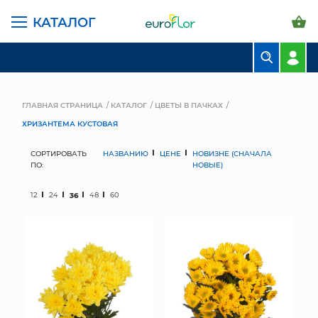
КАТАЛОГ
БУКЕТЫ
КОМПОЗИЦИИ
ГЛАВНАЯ СТРАНИЦА
КАТАЛОГ
ЦВЕТЫ В ПАЧКАХ
ХРИЗАНТЕМА КУСТОВАЯ
ЦВЕТЫ В ПАЧКАХ
СОРТИРОВАТЬ
НАЗВАНИЮ
ЦЕНЕ
НОВИЗНЕ (СНАЧАЛА
СВАДЕБНАЯ ФЛОРИСТИКА
ПО:
НОВЫЕ)
КОМНАТНЫЕ РАСТЕНИЯ
12
24
36
48
60
ГОРШКИ И КАШПО
ГРУНТЫ И УДОБРЕНИЯ
ПРЕДМЕТЫ ИНТЕРЬЕРА
ВАЗЫ