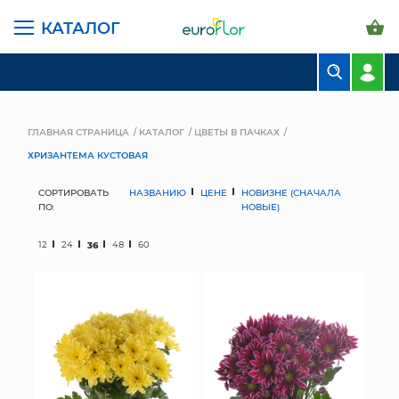
КАТАЛОГ
БУКЕТЫ
КОМПОЗИЦИИ
ГЛАВНАЯ СТРАНИЦА
КАТАЛОГ
ЦВЕТЫ В ПАЧКАХ
ХРИЗАНТЕМА КУСТОВАЯ
ЦВЕТЫ В ПАЧКАХ
СОРТИРОВАТЬ
НАЗВАНИЮ
ЦЕНЕ
НОВИЗНЕ (СНАЧАЛА
СВАДЕБНАЯ ФЛОРИСТИКА
ПО:
НОВЫЕ)
КОМНАТНЫЕ РАСТЕНИЯ
12
24
36
48
60
ГОРШКИ И КАШПО
ГРУНТЫ И УДОБРЕНИЯ
ПРЕДМЕТЫ ИНТЕРЬЕРА
ВАЗЫ