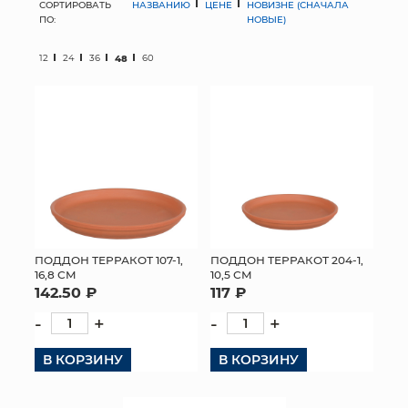
СОРТИРОВАТЬ
НАЗВАНИЮ
ЦЕНЕ
НОВИЗНЕ (СНАЧАЛА
ПО:
НОВЫЕ)
МЯГКИЕ ИГРУШКИ
12
24
36
48
60
КОРЗИНЫ
ЯЩИКИ
СУНДУКИ
ИСКУССТВЕННЫЕ ЦВЕТЫ
ПАКЕТЫ И СУМКИ
ПОДДОН ТЕРРАКОТ 107-1,
ПОДДОН ТЕРРАКОТ 204-1,
16,8 СМ
ПОДАРОЧНЫЕ КАРТЫ
10,5 СМ
142.50 ₽
117 ₽
ТОРГОВЫЙ ЦЕНТР
-
+
-
+
ОПТОВЫМ КЛИЕНТАМ
В КОРЗИНУ
В КОРЗИНУ
ДОСТАВКА И ОПЛАТА