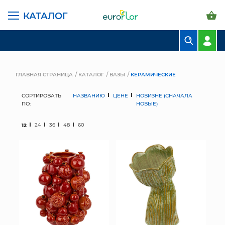
КАТАЛОГ
БУКЕТЫ
КОМПОЗИЦИИ
ГЛАВНАЯ СТРАНИЦА
КАТАЛОГ
ВАЗЫ
КЕРАМИЧЕСКИЕ
ЦВЕТЫ В ПАЧКАХ
СОРТИРОВАТЬ
НАЗВАНИЮ
ЦЕНЕ
НОВИЗНЕ (СНАЧАЛА
ПО:
НОВЫЕ)
СВАДЕБНАЯ ФЛОРИСТИКА
12
24
36
48
60
КОМНАТНЫЕ РАСТЕНИЯ
ГОРШКИ И КАШПО
ГРУНТЫ И УДОБРЕНИЯ
ПРЕДМЕТЫ ИНТЕРЬЕРА
ВАЗЫ