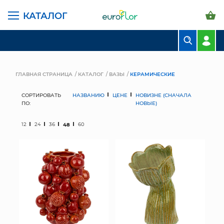
КАТАЛОГ
БУКЕТЫ
КОМПОЗИЦИИ
ГЛАВНАЯ СТРАНИЦА
КАТАЛОГ
ВАЗЫ
КЕРАМИЧЕСКИЕ
ЦВЕТЫ В ПАЧКАХ
СОРТИРОВАТЬ
НАЗВАНИЮ
ЦЕНЕ
НОВИЗНЕ (СНАЧАЛА
ПО:
НОВЫЕ)
СВАДЕБНАЯ ФЛОРИСТИКА
12
24
36
48
60
КОМНАТНЫЕ РАСТЕНИЯ
ГОРШКИ И КАШПО
ГРУНТЫ И УДОБРЕНИЯ
ПРЕДМЕТЫ ИНТЕРЬЕРА
ВАЗЫ