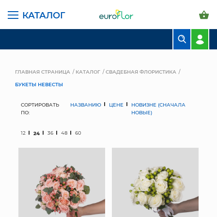
КАТАЛОГ
БУКЕТЫ
КОМПОЗИЦИИ
ГЛАВНАЯ СТРАНИЦА
КАТАЛОГ
СВАДЕБНАЯ ФЛОРИСТИКА
БУКЕТЫ НЕВЕСТЫ
ЦВЕТЫ В ПАЧКАХ
СОРТИРОВАТЬ
НАЗВАНИЮ
ЦЕНЕ
НОВИЗНЕ (СНАЧАЛА
СВАДЕБНАЯ ФЛОРИСТИКА
ПО:
НОВЫЕ)
КОМНАТНЫЕ РАСТЕНИЯ
12
24
36
48
60
ГОРШКИ И КАШПО
ГРУНТЫ И УДОБРЕНИЯ
ПРЕДМЕТЫ ИНТЕРЬЕРА
ВАЗЫ