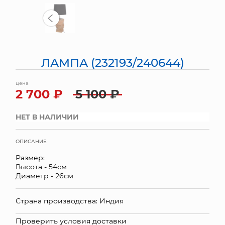
МЯГКИЕ ИГРУШКИ
КОРЗИНЫ
ЛАМПА (232193/240644)
ЯЩИКИ
цена
СУНДУКИ
2 700 ₽
5 100 ₽
ИСКУССТВЕННЫЕ ЦВЕТЫ
НЕТ В НАЛИЧИИ
ПАКЕТЫ И СУМКИ
ОПИСАНИЕ
ПОДАРОЧНЫЕ КАРТЫ
Размер:
Высота - 54см
ТОРГОВЫЙ ЦЕНТР
Диаметр - 26см
ОПТОВЫМ КЛИЕНТАМ
Страна производства: Индия
ДОСТАВКА И ОПЛАТА
Проверить условия доставки