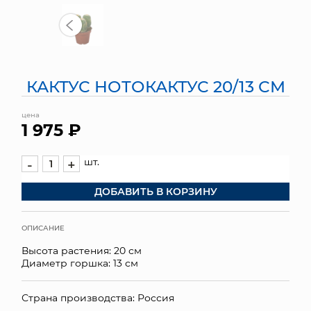
МЯГКИЕ ИГРУШКИ
КОРЗИНЫ
КАКТУС НОТОКАКТУС 20/13 СМ
ЯЩИКИ
цена
СУНДУКИ
1 975 ₽
ИСКУССТВЕННЫЕ ЦВЕТЫ
шт.
-
+
ПАКЕТЫ И СУМКИ
ДОБАВИТЬ В КОРЗИНУ
ПОДАРОЧНЫЕ КАРТЫ
ОПИСАНИЕ
ТОРГОВЫЙ ЦЕНТР
Высота растения: 20 см
Диаметр горшка: 13 см
ОПТОВЫМ КЛИЕНТАМ
Страна производства: Россия
ДОСТАВКА И ОПЛАТА