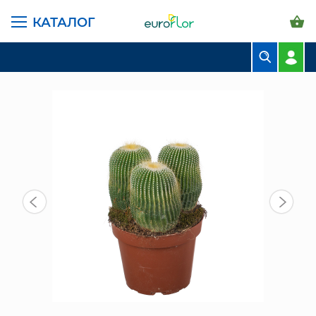
КАТАЛОГ
ГЛАВНАЯ СТРАНИЦА
КАТАЛОГ
КОМНАТНЫЕ РАСТЕНИЯ
СУККУЛЕНТЫ И КАКТУСЫ
КАКТУС НОТОКАКТУС 20/13 СМ
БУКЕТЫ
КОМПОЗИЦИИ
ЦВЕТЫ В ПАЧКАХ
СВАДЕБНАЯ ФЛОРИСТИКА
КОМНАТНЫЕ РАСТЕНИЯ
ГОРШКИ И КАШПО
ГРУНТЫ И УДОБРЕНИЯ
ПРЕДМЕТЫ ИНТЕРЬЕРА
ВАЗЫ