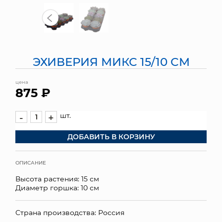
МЯГКИЕ ИГРУШКИ
КОРЗИНЫ
ЭХИВЕРИЯ МИКС 15/10 СМ
ЯЩИКИ
цена
СУНДУКИ
875 ₽
ИСКУССТВЕННЫЕ ЦВЕТЫ
шт.
-
+
ПАКЕТЫ И СУМКИ
ДОБАВИТЬ В КОРЗИНУ
ПОДАРОЧНЫЕ КАРТЫ
ОПИСАНИЕ
ТОРГОВЫЙ ЦЕНТР
Высота растения: 15 см
Диаметр горшка: 10 см
ОПТОВЫМ КЛИЕНТАМ
Страна производства: Россия
ДОСТАВКА И ОПЛАТА