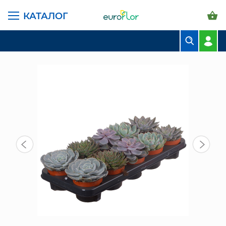
КАТАЛОГ
ГЛАВНАЯ СТРАНИЦА
КАТАЛОГ
КОМНАТНЫЕ РАСТЕНИЯ
СУККУЛЕНТЫ И КАКТУСЫ
ЭХИВЕРИЯ МИКС 15/10 СМ
БУКЕТЫ
КОМПОЗИЦИИ
ЦВЕТЫ В ПАЧКАХ
СВАДЕБНАЯ ФЛОРИСТИКА
КОМНАТНЫЕ РАСТЕНИЯ
ГОРШКИ И КАШПО
ГРУНТЫ И УДОБРЕНИЯ
ПРЕДМЕТЫ ИНТЕРЬЕРА
ВАЗЫ