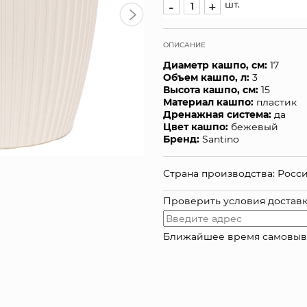
шт.
-
+
ОПИСАНИЕ
Диаметр кашпо, см:
17
Объем кашпо, л:
3
Высота кашпо, см:
15
Материал кашпо:
пластик
Дренажная система:
да
Цвет кашпо:
бежевый
Бренд:
Santino
Страна производства: Росс
Проверить условия достав
Ближайшее время самовывоза