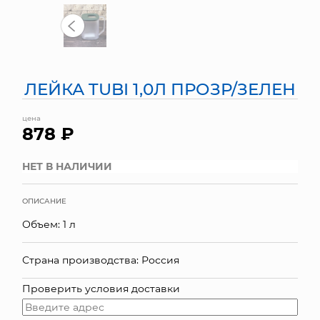
МЯГКИЕ ИГРУШКИ
КОРЗИНЫ
ЛЕЙКА TUBI 1,0Л ПРОЗР/ЗЕЛЕН
ЯЩИКИ
цена
СУНДУКИ
878 ₽
ИСКУССТВЕННЫЕ ЦВЕТЫ
НЕТ В НАЛИЧИИ
ПАКЕТЫ И СУМКИ
ОПИСАНИЕ
ПОДАРОЧНЫЕ КАРТЫ
Объем: 1 л
ТОРГОВЫЙ ЦЕНТР
Страна производства: Россия
ОПТОВЫМ КЛИЕНТАМ
Проверить условия доставки
ДОСТАВКА И ОПЛАТА