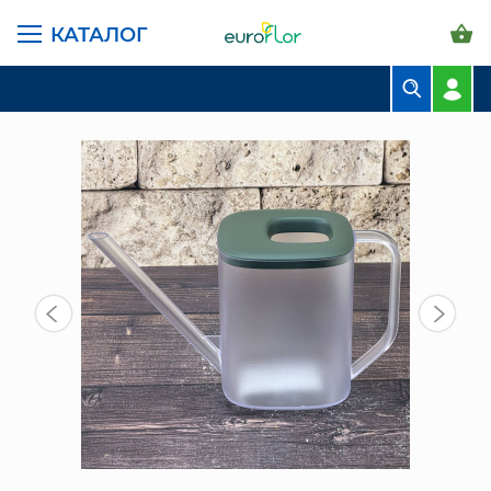
КАТАЛОГ
ГЛАВНАЯ СТРАНИЦА
КАТАЛОГ
ГРУНТЫ И УДОБРЕНИЯ
ПРОЧЕЕ
ЛЕЙКА TUBI 1,0Л ПРОЗР/ЗЕЛЕН
БУКЕТЫ
КОМПОЗИЦИИ
ЦВЕТЫ В ПАЧКАХ
СВАДЕБНАЯ ФЛОРИСТИКА
КОМНАТНЫЕ РАСТЕНИЯ
ГОРШКИ И КАШПО
ГРУНТЫ И УДОБРЕНИЯ
ПРЕДМЕТЫ ИНТЕРЬЕРА
ВАЗЫ