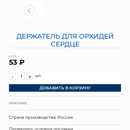
МЯГКИЕ ИГРУШКИ
КОРЗИНЫ
ДЕРЖАТЕЛЬ ДЛЯ ОРХИДЕЙ
ЯЩИКИ
СЕРДЦЕ
СУНДУКИ
цена
53 ₽
ИСКУССТВЕННЫЕ ЦВЕТЫ
ПАКЕТЫ И СУМКИ
шт.
-
+
ДОБАВИТЬ В КОРЗИНУ
ПОДАРОЧНЫЕ КАРТЫ
ТОРГОВЫЙ ЦЕНТР
ОПИСАНИЕ
ОПТОВЫМ КЛИЕНТАМ
Страна производства: Россия
ДОСТАВКА И ОПЛАТА
Проверить условия доставки