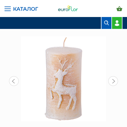
КАТАЛОГ
ГЛАВНАЯ СТРАНИЦА
КАТАЛОГ
ПРЕДМЕТЫ ИНТЕРЬЕРА
ПОДСВЕЧИНИКИ
CВЕЧА "ОЛЕНЬ" БЕЛАЯ С ЗОЛОТОМ (315-342)
БУКЕТЫ
КОМПОЗИЦИИ
ЦВЕТЫ В ПАЧКАХ
СВАДЕБНАЯ ФЛОРИСТИКА
КОМНАТНЫЕ РАСТЕНИЯ
ГОРШКИ И КАШПО
ГРУНТЫ И УДОБРЕНИЯ
ПРЕДМЕТЫ ИНТЕРЬЕРА
ВАЗЫ