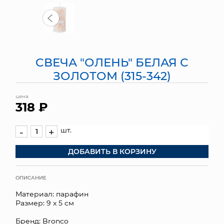
МЯГКИЕ ИГРУШКИ
КОРЗИНЫ
CВЕЧА "ОЛЕНЬ" БЕЛАЯ С
ЯЩИКИ
ЗОЛОТОМ (315-342)
СУНДУКИ
цена
318 ₽
ИСКУССТВЕННЫЕ ЦВЕТЫ
ПАКЕТЫ И СУМКИ
шт.
-
+
ДОБАВИТЬ В КОРЗИНУ
ПОДАРОЧНЫЕ КАРТЫ
ТОРГОВЫЙ ЦЕНТР
ОПИСАНИЕ
Материал: парафин
ОПТОВЫМ КЛИЕНТАМ
Размер: 9 х 5 см
ДОСТАВКА И ОПЛАТА
Бренд: Bronco