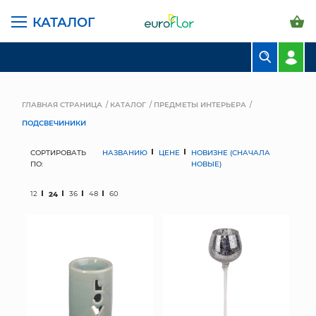
КАТАЛОГ
БУКЕТЫ
КОМПОЗИЦИИ
ГЛАВНАЯ СТРАНИЦА
КАТАЛОГ
ПРЕДМЕТЫ ИНТЕРЬЕРА
ПОДСВЕЧИНИКИ
ЦВЕТЫ В ПАЧКАХ
СОРТИРОВАТЬ
НАЗВАНИЮ
ЦЕНЕ
НОВИЗНЕ (СНАЧАЛА
СВАДЕБНАЯ ФЛОРИСТИКА
ПО:
НОВЫЕ)
КОМНАТНЫЕ РАСТЕНИЯ
12
24
36
48
60
ГОРШКИ И КАШПО
ГРУНТЫ И УДОБРЕНИЯ
ПРЕДМЕТЫ ИНТЕРЬЕРА
ВАЗЫ