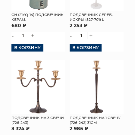
МЯГКИЕ ИГРУШКИ
СН (21YQ-14) ПОДСВЕЧНИК
ПОДСВЕЧНИК СЕРЕБ.
КЕРАМ.
ИСКРЫ (527-701) L
КОРЗИНЫ
680 ₽
2 253 ₽
-
+
-
+
ЯЩИКИ
В КОРЗИНУ
В КОРЗИНУ
СУНДУКИ
ИСКУССТВЕННЫЕ ЦВЕТЫ
ПАКЕТЫ И СУМКИ
ПОДАРОЧНЫЕ КАРТЫ
ТОРГОВЫЙ ЦЕНТР
ОПТОВЫМ КЛИЕНТАМ
ПОДСВЕЧНИК НА 3 СВЕЧИ
ПОДСВЕЧНИК НА 1 СВЕЧУ
(726-243)
(726-242) 31СМ
3 324 ₽
2 985 ₽
ДОСТАВКА И ОПЛАТА