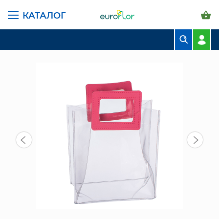
КАТАЛОГ
ГЛАВНАЯ СТРАНИЦА
КАТАЛОГ
ПАКЕТЫ И СУМКИ
ПОДАРОЧНЫЕ ПАКЕТЫ
СН (2319-14) ПАКЕТ ПЛАСТИК
БУКЕТЫ
КОМПОЗИЦИИ
ЦВЕТЫ В ПАЧКАХ
СВАДЕБНАЯ ФЛОРИСТИКА
КОМНАТНЫЕ РАСТЕНИЯ
ГОРШКИ И КАШПО
ГРУНТЫ И УДОБРЕНИЯ
ПРЕДМЕТЫ ИНТЕРЬЕРА
ВАЗЫ