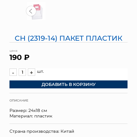
МЯГКИЕ ИГРУШКИ
КОРЗИНЫ
СН (2319-14) ПАКЕТ ПЛАСТИК
ЯЩИКИ
цена
СУНДУКИ
190 ₽
ИСКУССТВЕННЫЕ ЦВЕТЫ
шт.
-
+
ПАКЕТЫ И СУМКИ
ДОБАВИТЬ В КОРЗИНУ
ПОДАРОЧНЫЕ КАРТЫ
ОПИСАНИЕ
ТОРГОВЫЙ ЦЕНТР
Размер: 24х18 см
Материал: пластик
ОПТОВЫМ КЛИЕНТАМ
Страна производства: Китай
ДОСТАВКА И ОПЛАТА