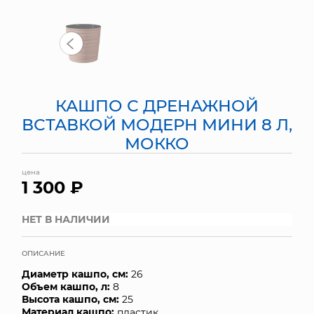
МЯГКИЕ ИГРУШКИ
КОРЗИНЫ
ЯЩИКИ
КАШПО С ДРЕНАЖНОЙ
СУНДУКИ
ВСТАВКОЙ МОДЕРН МИНИ 8 Л,
МОККО
ИСКУССТВЕННЫЕ ЦВЕТЫ
цена
ПАКЕТЫ И СУМКИ
1 300 ₽
ПОДАРОЧНЫЕ КАРТЫ
НЕТ В НАЛИЧИИ
ТОРГОВЫЙ ЦЕНТР
ОПИСАНИЕ
Диаметр кашпо, см:
ОПТОВЫМ КЛИЕНТАМ
26
Объем кашпо, л:
8
Высота кашпо, см:
25
ДОСТАВКА И ОПЛАТА
Материал кашпо:
пластик