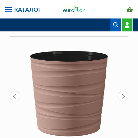
КАТАЛОГ
ГЛАВНАЯ СТРАНИЦА
КАТАЛОГ
ГОРШКИ И КАШПО
ПЛАСТИК BMC
БУКЕТЫ
КАШПО С ДРЕНАЖНОЙ ВСТАВКОЙ МОДЕРН МИНИ 8 Л, МОККО
КОМПОЗИЦИИ
ЦВЕТЫ В ПАЧКАХ
СВАДЕБНАЯ ФЛОРИСТИКА
КОМНАТНЫЕ РАСТЕНИЯ
ГОРШКИ И КАШПО
ГРУНТЫ И УДОБРЕНИЯ
ПРЕДМЕТЫ ИНТЕРЬЕРА
ВАЗЫ