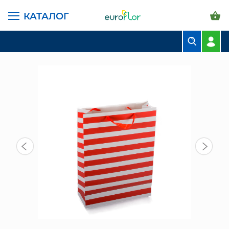
КАТАЛОГ
ГЛАВНАЯ СТРАНИЦА
КАТАЛОГ
ПАКЕТЫ И СУМКИ
ПАКЕТ БУМАЖНЫЙ (NA34) РАЗНЫЕ ЦВЕТА
БУКЕТЫ
КОМПОЗИЦИИ
ЦВЕТЫ В ПАЧКАХ
СВАДЕБНАЯ ФЛОРИСТИКА
КОМНАТНЫЕ РАСТЕНИЯ
ГОРШКИ И КАШПО
ГРУНТЫ И УДОБРЕНИЯ
ПРЕДМЕТЫ ИНТЕРЬЕРА
ВАЗЫ