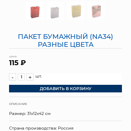
МЯГКИЕ ИГРУШКИ
КОРЗИНЫ
ПАКЕТ БУМАЖНЫЙ (NA34)
ЯЩИКИ
РАЗНЫЕ ЦВЕТА
СУНДУКИ
цена
115 ₽
ИСКУССТВЕННЫЕ ЦВЕТЫ
ПАКЕТЫ И СУМКИ
шт.
-
+
ДОБАВИТЬ В КОРЗИНУ
ПОДАРОЧНЫЕ КАРТЫ
ТОРГОВЫЙ ЦЕНТР
ОПИСАНИЕ
Размер: 31x12x42 см
ОПТОВЫМ КЛИЕНТАМ
ДОСТАВКА И ОПЛАТА
Страна производства: Россия