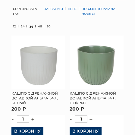
СОРТИРОВАТЬ
НАЗВАНИЮ
ЦЕНЕ
НОВИЗНЕ (СНАЧАЛА
МЯГКИЕ ИГРУШКИ
ПО:
НОВЫЕ)
КОРЗИНЫ
12
24
36
48
60
ЯЩИКИ
СУНДУКИ
ИСКУССТВЕННЫЕ ЦВЕТЫ
ПАКЕТЫ И СУМКИ
ПОДАРОЧНЫЕ КАРТЫ
КАШПО С ДРЕНАЖНОЙ
КАШПО С ДРЕНАЖНОЙ
ВСТАВКОЙ АЛЬФА 1,4 Л,
ВСТАВКОЙ АЛЬФА 1,4 Л,
БЕЛЫЙ
НЕФРИТ
ТОРГОВЫЙ ЦЕНТР
200 ₽
200 ₽
ОПТОВЫМ КЛИЕНТАМ
-
+
-
+
В КОРЗИНУ
ДОСТАВКА И ОПЛАТА
В КОРЗИНУ