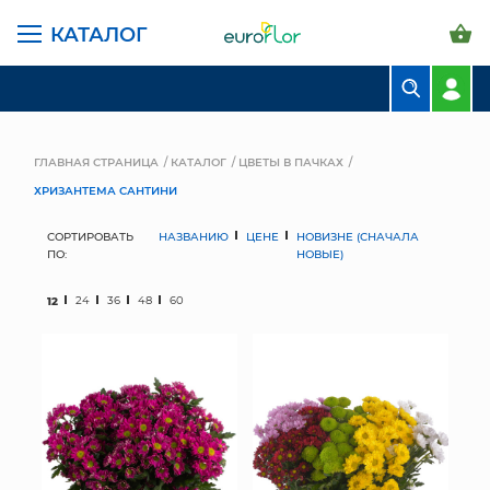
КАТАЛОГ
БУКЕТЫ
КОМПОЗИЦИИ
ГЛАВНАЯ СТРАНИЦА
КАТАЛОГ
ЦВЕТЫ В ПАЧКАХ
ХРИЗАНТЕМА САНТИНИ
ЦВЕТЫ В ПАЧКАХ
СОРТИРОВАТЬ
НАЗВАНИЮ
ЦЕНЕ
НОВИЗНЕ (СНАЧАЛА
СВАДЕБНАЯ ФЛОРИСТИКА
ПО:
НОВЫЕ)
КОМНАТНЫЕ РАСТЕНИЯ
12
24
36
48
60
ГОРШКИ И КАШПО
ГРУНТЫ И УДОБРЕНИЯ
ПРЕДМЕТЫ ИНТЕРЬЕРА
ВАЗЫ