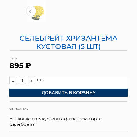
МЯГКИЕ ИГРУШКИ
КОРЗИНЫ
СЕЛЕБРЕЙТ ХРИЗАНТЕМА
ЯЩИКИ
КУСТОВАЯ (5 ШТ)
СУНДУКИ
цена
895 ₽
ИСКУССТВЕННЫЕ ЦВЕТЫ
ПАКЕТЫ И СУМКИ
шт.
-
+
ДОБАВИТЬ В КОРЗИНУ
ПОДАРОЧНЫЕ КАРТЫ
ТОРГОВЫЙ ЦЕНТР
ОПИСАНИЕ
Упаковка из 5 кустовых хризантем сорта
ОПТОВЫМ КЛИЕНТАМ
Селебрейт
ДОСТАВКА И ОПЛАТА