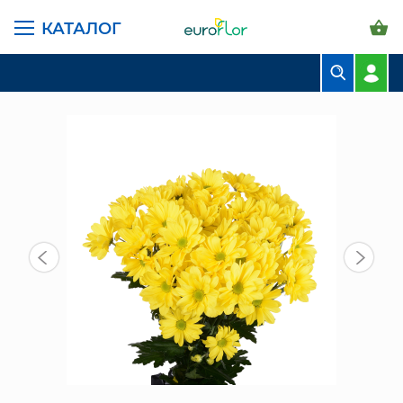
КАТАЛОГ
ГЛАВНАЯ СТРАНИЦА
КАТАЛОГ
ЦВЕТЫ В ПАЧКАХ
ХРИЗАНТЕМА КУСТОВАЯ
СЕЛЕБРЕЙТ ХРИЗАНТЕМА КУСТОВАЯ (5 ШТ)
БУКЕТЫ
КОМПОЗИЦИИ
ЦВЕТЫ В ПАЧКАХ
СВАДЕБНАЯ ФЛОРИСТИКА
КОМНАТНЫЕ РАСТЕНИЯ
ГОРШКИ И КАШПО
ГРУНТЫ И УДОБРЕНИЯ
ПРЕДМЕТЫ ИНТЕРЬЕРА
ВАЗЫ