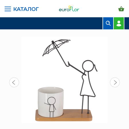
КАТАЛОГ
ГЛАВНАЯ СТРАНИЦА
КАТАЛОГ
ГОРШКИ И КАШПО
КЕРАМИЧЕСКИЕ
СН (2318-3) КАШПО КЕРАМ. НА ПОДСТАВКЕ
БУКЕТЫ
КОМПОЗИЦИИ
ЦВЕТЫ В ПАЧКАХ
СВАДЕБНАЯ ФЛОРИСТИКА
КОМНАТНЫЕ РАСТЕНИЯ
ГОРШКИ И КАШПО
ГРУНТЫ И УДОБРЕНИЯ
ПРЕДМЕТЫ ИНТЕРЬЕРА
ВАЗЫ