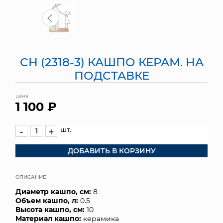
МЯГКИЕ ИГРУШКИ
КОРЗИНЫ
СН (2318-3) КАШПО КЕРАМ. НА
ЯЩИКИ
ПОДСТАВКЕ
СУНДУКИ
цена
1 100 ₽
ИСКУССТВЕННЫЕ ЦВЕТЫ
ПАКЕТЫ И СУМКИ
шт.
-
+
ДОБАВИТЬ В КОРЗИНУ
ПОДАРОЧНЫЕ КАРТЫ
ТОРГОВЫЙ ЦЕНТР
ОПИСАНИЕ
Диаметр кашпо, см:
8
ОПТОВЫМ КЛИЕНТАМ
Объем кашпо, л:
0.5
Высота кашпо, см:
10
ДОСТАВКА И ОПЛАТА
Материал кашпо:
керамика