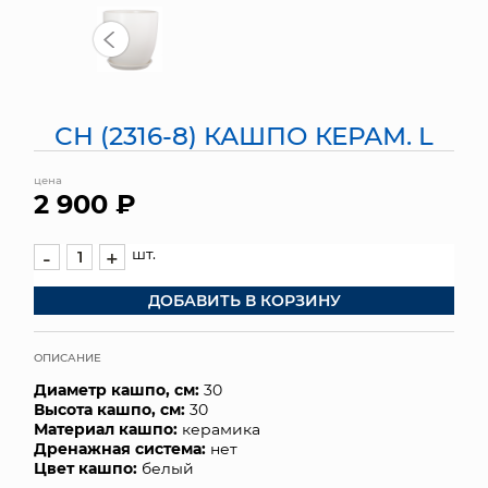
МЯГКИЕ ИГРУШКИ
КОРЗИНЫ
СН (2316-8) КАШПО КЕРАМ. L
ЯЩИКИ
цена
СУНДУКИ
2 900 ₽
ИСКУССТВЕННЫЕ ЦВЕТЫ
шт.
-
+
ПАКЕТЫ И СУМКИ
ДОБАВИТЬ В КОРЗИНУ
ПОДАРОЧНЫЕ КАРТЫ
ОПИСАНИЕ
ТОРГОВЫЙ ЦЕНТР
Диаметр кашпо, см:
30
Высота кашпо, см:
30
ОПТОВЫМ КЛИЕНТАМ
Материал кашпо:
керамика
Дренажная система:
нет
Цвет кашпо:
белый
ДОСТАВКА И ОПЛАТА