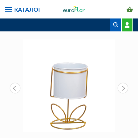
КАТАЛОГ
ГЛАВНАЯ СТРАНИЦА
КАТАЛОГ
ГОРШКИ И КАШПО
КЕРАМИЧЕСКИЕ
СН (21D-16) КЕРАМ. КАШПО НА ПОДСТАВКЕ БЕЛЫЙ
БУКЕТЫ
КОМПОЗИЦИИ
ЦВЕТЫ В ПАЧКАХ
СВАДЕБНАЯ ФЛОРИСТИКА
КОМНАТНЫЕ РАСТЕНИЯ
ГОРШКИ И КАШПО
ГРУНТЫ И УДОБРЕНИЯ
ПРЕДМЕТЫ ИНТЕРЬЕРА
ВАЗЫ