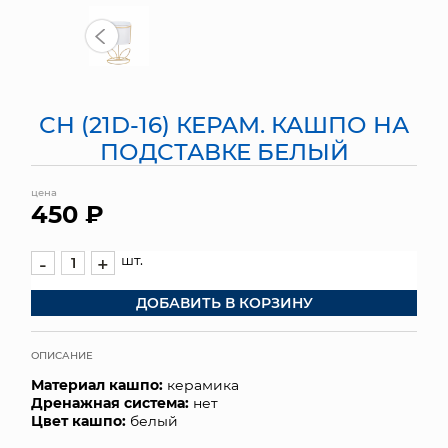
МЯГКИЕ ИГРУШКИ
КОРЗИНЫ
СН (21D-16) КЕРАМ. КАШПО НА
ЯЩИКИ
ПОДСТАВКЕ БЕЛЫЙ
СУНДУКИ
цена
450 ₽
ИСКУССТВЕННЫЕ ЦВЕТЫ
ПАКЕТЫ И СУМКИ
шт.
-
+
ДОБАВИТЬ В КОРЗИНУ
ПОДАРОЧНЫЕ КАРТЫ
ТОРГОВЫЙ ЦЕНТР
ОПИСАНИЕ
Материал кашпо:
керамика
ОПТОВЫМ КЛИЕНТАМ
Дренажная система:
нет
Цвет кашпо:
белый
ДОСТАВКА И ОПЛАТА