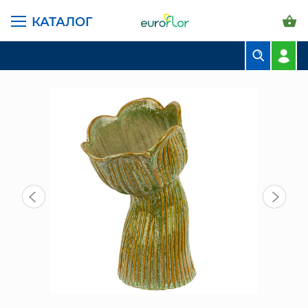
КАТАЛОГ
ГЛАВНАЯ СТРАНИЦА
КАТАЛОГ
ВАЗЫ
КЕРАМИЧЕСКИЕ
ВАЗА "ТЮЛЬПАН" 22СМ (180-005)
БУКЕТЫ
КОМПОЗИЦИИ
ЦВЕТЫ В ПАЧКАХ
СВАДЕБНАЯ ФЛОРИСТИКА
КОМНАТНЫЕ РАСТЕНИЯ
ГОРШКИ И КАШПО
ГРУНТЫ И УДОБРЕНИЯ
ПРЕДМЕТЫ ИНТЕРЬЕРА
ВАЗЫ