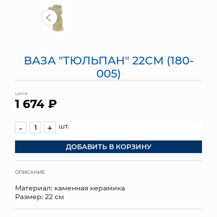
МЯГКИЕ ИГРУШКИ
КОРЗИНЫ
ВАЗА "ТЮЛЬПАН" 22СМ (180-
ЯЩИКИ
005)
СУНДУКИ
цена
1 674 ₽
ИСКУССТВЕННЫЕ ЦВЕТЫ
ПАКЕТЫ И СУМКИ
шт.
-
+
ДОБАВИТЬ В КОРЗИНУ
ПОДАРОЧНЫЕ КАРТЫ
ТОРГОВЫЙ ЦЕНТР
ОПИСАНИЕ
Материал: каменная керамика
ОПТОВЫМ КЛИЕНТАМ
Размер: 22 см
ДОСТАВКА И ОПЛАТА