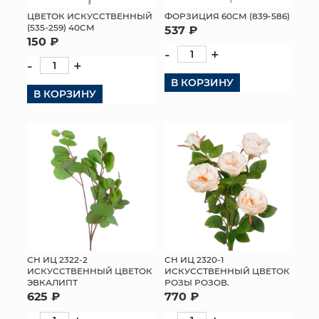
ЦВЕТОК ИСКУССТВЕННЫЙ
ФОРЗИЦИЯ 60СМ (839-586)
МЯГКИЕ ИГРУШКИ
(535-259) 40СМ
537 ₽
150 ₽
-
+
КОРЗИНЫ
-
+
В КОРЗИНУ
ЯЩИКИ
В КОРЗИНУ
СУНДУКИ
ИСКУССТВЕННЫЕ ЦВЕТЫ
ПАКЕТЫ И СУМКИ
ПОДАРОЧНЫЕ КАРТЫ
ТОРГОВЫЙ ЦЕНТР
СН ИЦ 2322-2
СН ИЦ 2320-1
ИСКУССТВЕННЫЙ ЦВЕТОК
ИСКУССТВЕННЫЙ ЦВЕТОК
ОПТОВЫМ КЛИЕНТАМ
ЭВКАЛИПТ
РОЗЫ РОЗОВ.
625 ₽
770 ₽
ДОСТАВКА И ОПЛАТА