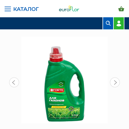
КАТАЛОГ
ГЛАВНАЯ СТРАНИЦА
КАТАЛОГ
ГРУНТЫ И УДОБРЕНИЯ
УДОБРЕНИЕ ГАЗОННОЕ 1,5 Л
БУКЕТЫ
КОМПОЗИЦИИ
ЦВЕТЫ В ПАЧКАХ
СВАДЕБНАЯ ФЛОРИСТИКА
КОМНАТНЫЕ РАСТЕНИЯ
ГОРШКИ И КАШПО
ГРУНТЫ И УДОБРЕНИЯ
ПРЕДМЕТЫ ИНТЕРЬЕРА
ВАЗЫ