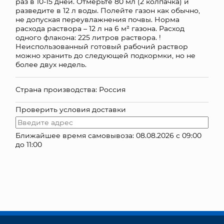
раз в 10-15 дней. Отмерьте 80 мл (2 колпачка) и
разведите в 12 л воды. Полейте газон как обычно,
КОНТАКТЫ
не допуская переувлажнения почвы. Норма
расхода раствора – 12 л на 6 м² газона. Расход
одного флакона: 225 литров раствора. !
Неиспользованный готовый рабочий раствор
можно хранить до следующей подкормки, но не
более двух недель.
Страна производства: Россия
Проверить условия доставки
Ближайшее время самовывоза: 08.08.2026 с 09:00
до 11:00