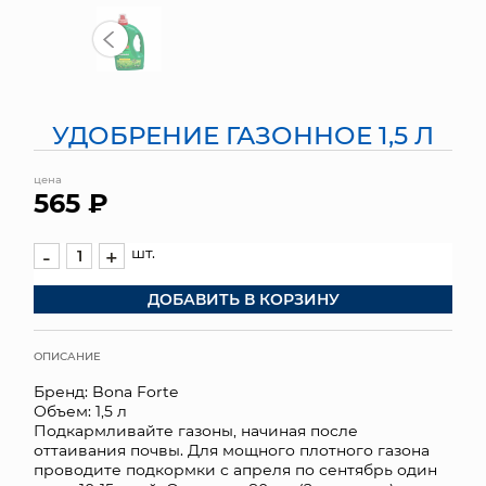
МЯГКИЕ ИГРУШКИ
КОРЗИНЫ
УДОБРЕНИЕ ГАЗОННОЕ 1,5 Л
ЯЩИКИ
цена
СУНДУКИ
565 ₽
ИСКУССТВЕННЫЕ ЦВЕТЫ
шт.
-
+
ПАКЕТЫ И СУМКИ
ДОБАВИТЬ В КОРЗИНУ
ПОДАРОЧНЫЕ КАРТЫ
ОПИСАНИЕ
ТОРГОВЫЙ ЦЕНТР
Бренд: Bona Forte
Объем: 1,5 л
ОПТОВЫМ КЛИЕНТАМ
Подкармливайте газоны, начиная после
оттаивания почвы. Для мощного плотного газона
проводите подкормки с апреля по сентябрь один
ДОСТАВКА И ОПЛАТА