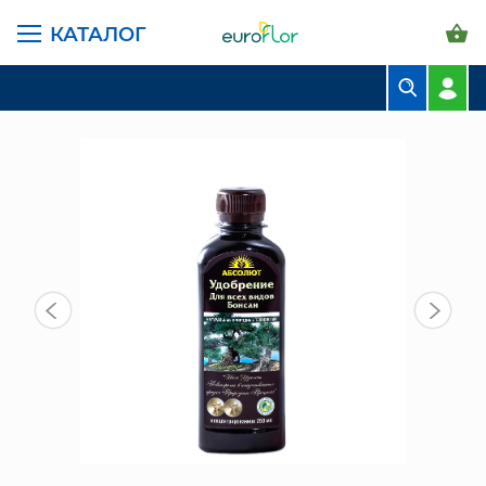
КАТАЛОГ
ГЛАВНАЯ СТРАНИЦА
КАТАЛОГ
ГРУНТЫ И УДОБРЕНИЯ
УДОБРЕНИЕ БОНСАЙ 250 МЛ
БУКЕТЫ
КОМПОЗИЦИИ
ЦВЕТЫ В ПАЧКАХ
СВАДЕБНАЯ ФЛОРИСТИКА
КОМНАТНЫЕ РАСТЕНИЯ
ГОРШКИ И КАШПО
ГРУНТЫ И УДОБРЕНИЯ
ПРЕДМЕТЫ ИНТЕРЬЕРА
ВАЗЫ