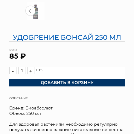
МЯГКИЕ ИГРУШКИ
КОРЗИНЫ
УДОБРЕНИЕ БОНСАЙ 250 МЛ
ЯЩИКИ
цена
СУНДУКИ
85 ₽
ИСКУССТВЕННЫЕ ЦВЕТЫ
шт.
-
+
ПАКЕТЫ И СУМКИ
ДОБАВИТЬ В КОРЗИНУ
ПОДАРОЧНЫЕ КАРТЫ
ОПИСАНИЕ
ТОРГОВЫЙ ЦЕНТР
Бренд: Биоабсолют
Объем: 250 мл
ОПТОВЫМ КЛИЕНТАМ
Для здоровья растениям необходимо регулярно
получать жизненно важные питательные вещества
ДОСТАВКА И ОПЛАТА