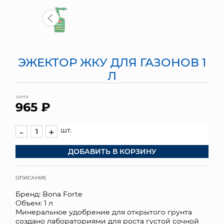
МЯГКИЕ ИГРУШКИ
КОРЗИНЫ
ЭЖЕКТОР ЖКУ ДЛЯ ГАЗОНОВ 1
ЯЩИКИ
Л
СУНДУКИ
цена
965 ₽
ИСКУССТВЕННЫЕ ЦВЕТЫ
ПАКЕТЫ И СУМКИ
шт.
-
+
ДОБАВИТЬ В КОРЗИНУ
ПОДАРОЧНЫЕ КАРТЫ
ТОРГОВЫЙ ЦЕНТР
ОПИСАНИЕ
Бренд: Bona Forte
ОПТОВЫМ КЛИЕНТАМ
Объем: 1 л
Минеральное удобрение для открытого грунта
ДОСТАВКА И ОПЛАТА
создано лабораториями для роста густой сочной