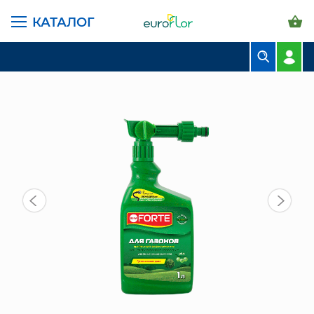
КАТАЛОГ
ГЛАВНАЯ СТРАНИЦА
КАТАЛОГ
ГРУНТЫ И УДОБРЕНИЯ
ЭЖЕКТОР ЖКУ ДЛЯ ГАЗОНОВ 1 Л
БУКЕТЫ
КОМПОЗИЦИИ
ЦВЕТЫ В ПАЧКАХ
СВАДЕБНАЯ ФЛОРИСТИКА
КОМНАТНЫЕ РАСТЕНИЯ
ГОРШКИ И КАШПО
ГРУНТЫ И УДОБРЕНИЯ
ПРЕДМЕТЫ ИНТЕРЬЕРА
ВАЗЫ