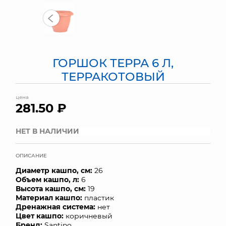
МЯГКИЕ ИГРУШКИ
КОРЗИНЫ
ГОРШОК ТЕРРА 6 Л,
ЯЩИКИ
ТЕРРАКОТОВЫЙ
СУНДУКИ
цена
281.50 ₽
ИСКУССТВЕННЫЕ ЦВЕТЫ
ПАКЕТЫ И СУМКИ
НЕТ В НАЛИЧИИ
ПОДАРОЧНЫЕ КАРТЫ
ОПИСАНИЕ
Диаметр кашпо, см:
26
ТОРГОВЫЙ ЦЕНТР
Объем кашпо, л:
6
Высота кашпо, см:
19
ОПТОВЫМ КЛИЕНТАМ
Материал кашпо:
пластик
Дренажная система:
нет
Цвет кашпо:
коричневый
ДОСТАВКА И ОПЛАТА
Бренд:
Santino