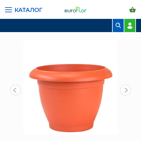
КАТАЛОГ
ГЛАВНАЯ СТРАНИЦА
КАТАЛОГ
ГОРШКИ И КАШПО
ГОРШОК ТЕРРА 6 Л, ТЕРРАКОТОВЫЙ
БУКЕТЫ
КОМПОЗИЦИИ
ЦВЕТЫ В ПАЧКАХ
СВАДЕБНАЯ ФЛОРИСТИКА
КОМНАТНЫЕ РАСТЕНИЯ
ГОРШКИ И КАШПО
ГРУНТЫ И УДОБРЕНИЯ
ПРЕДМЕТЫ ИНТЕРЬЕРА
ВАЗЫ